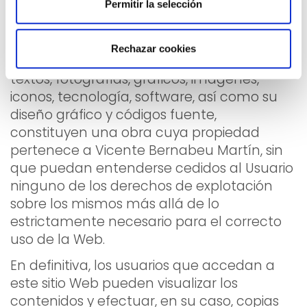
Permitir la selección
7. Propiedad Industrial y
propiedad intelectual
Rechazar cookies
Todos los contenidos del sitio Web, como
textos, fotografías, gráficos, imágenes,
iconos, tecnología, software, así como su
diseño gráfico y códigos fuente,
constituyen una obra cuya propiedad
pertenece a Vicente Bernabeu Martín, sin
que puedan entenderse cedidos al Usuario
ninguno de los derechos de explotación
sobre los mismos más allá de lo
estrictamente necesario para el correcto
uso de la Web.
En definitiva, los usuarios que accedan a
este sitio Web pueden visualizar los
contenidos y efectuar, en su caso, copias