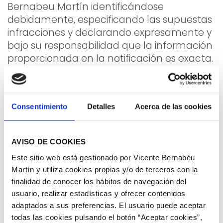
Bernabeu Martín identificándose
debidamente, especificando las supuestas
infracciones y declarando expresamente y
bajo su responsabilidad que la información
proporcionada en la notificación es exacta.
4. Política de privacidad
El usuario puede consultar cómo Vicente
Consentimiento
Detalles
Acerca de las cookies
Bernabeu Martín utiliza sus datos y las
medidas de seguridad implantadas en el
siguiente enlace: "
Política de Privacidad
"
AVISO DE COOKIES
5. Política de cookies
Este sitio web está gestionado por Vicente Bernabéu
Martín y utiliza cookies propias y/o de terceros con la
Vicente Bernabeu Martín no instala cookies
finalidad de conocer los hábitos de navegación del
en el ordenador del usuario. Para conocer
usuario, realizar estadísticas y ofrecer contenidos
más las cookies de nuestro sitio web acuda
adaptados a sus preferencias. El usuario puede aceptar
al siguiente enlace: "
Política de Cookies
"
todas las cookies pulsando el botón “Aceptar cookies”,